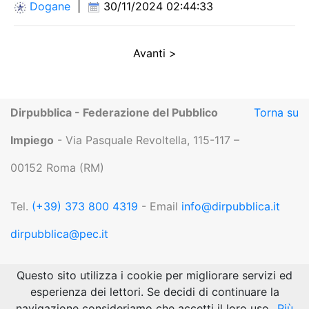
Dogane
|
30/11/2024 02:44:33
Avanti >
Dirpubblica - Federazione del Pubblico
Torna su
Impiego
- Via Pasquale Revoltella, 115-117 –
00152 Roma (RM)
Tel.
(+39) 373 800 4319
- Email
info@dirpubblica.it
dirpubblica@pec.it
P.IVA 04919551004 |
Privacy
Questo sito utilizza i cookie per migliorare servizi ed
esperienza dei lettori. Se decidi di continuare la
navigazione consideriamo che accetti il loro uso.
Più