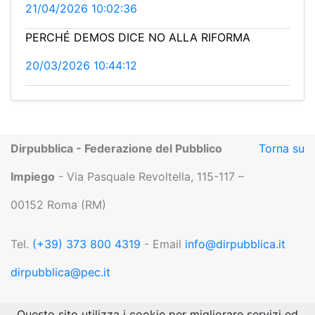
21/04/2026 10:02:36
PERCHÉ DEMOS DICE NO ALLA RIFORMA
20/03/2026 10:44:12
Dirpubblica - Federazione del Pubblico
Torna su
Impiego
- Via Pasquale Revoltella, 115-117 –
00152 Roma (RM)
Tel.
(+39) 373 800 4319
- Email
info@dirpubblica.it
dirpubblica@pec.it
P.IVA 04919551004 |
Privacy
Questo sito utilizza i cookie per migliorare servizi ed