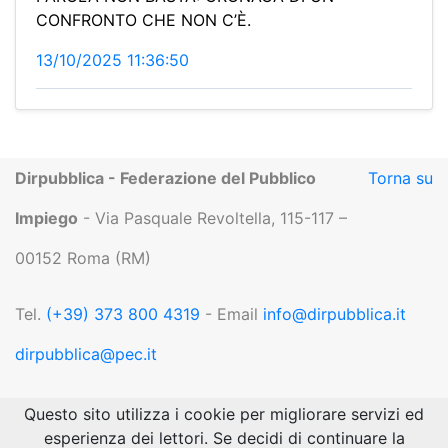
CONFRONTO CHE NON C’È.
13/10/2025 11:36:50
Dirpubblica - Federazione del Pubblico
Torna su
Impiego
- Via Pasquale Revoltella, 115-117 –
00152 Roma (RM)
Tel.
(+39) 373 800 4319
- Email
info@dirpubblica.it
dirpubblica@pec.it
P.IVA 04919551004 |
Privacy
Questo sito utilizza i cookie per migliorare servizi ed
esperienza dei lettori. Se decidi di continuare la