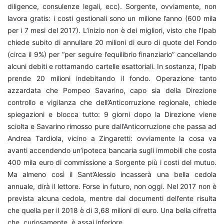
diligence, consulenze legali, ecc). Sorgente, ovviamente, non
lavora gratis: i costi gestionali sono un milione l’anno (600 mila
per i 7 mesi del 2017). L’inizio non è dei migliori, visto che l’Ipab
chiede subito di annullare 20 milioni di euro di quote del Fondo
(circa il 9%) per “per seguire l’equilibrio finanziario” cancellando
alcuni debiti e rottamando cartelle esattoriali. In sostanza, l’Ipab
prende 20 milioni indebitando il fondo. Operazione tanto
azzardata che Pompeo Savarino, capo sia della Direzione
controllo e vigilanza che dell’Anticorruzione regionale, chiede
spiegazioni e blocca tutto: 9 giorni dopo la Direzione viene
sciolta e Savarino rimosso pure dall’Anticorruzione che passa ad
Andrea Tardiola, vicino a Zingaretti: ovviamente la cosa va
avanti accendendo un’ipoteca bancaria sugli immobili che costa
400 mila euro di commissione a Sorgente più i costi del mutuo.
Ma almeno così il Sant’Alessio incasserà una bella cedola
annuale, dirà il lettore. Forse in futuro, non oggi. Nel 2017 non è
prevista alcuna cedola, mentre dai documenti dell’ente risulta
che quella per il 2018 è di 3,68 milioni di euro. Una bella cifretta
che, curiosamente, è assai inferiore