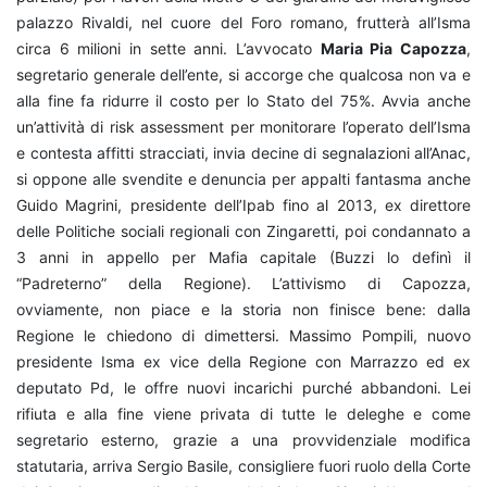
palazzo Rivaldi, nel cuore del Foro romano, frutterà all’Isma
circa 6 milioni in sette anni. L’avvocato
Maria Pia Capozza
,
segretario generale dell’ente, si accorge che qualcosa non va e
alla fine fa ridurre il costo per lo Stato del 75%. Avvia anche
un’attività di risk assessment per monitorare l’operato dell’Isma
e contesta affitti stracciati, invia decine di segnalazioni all’Anac,
si oppone alle svendite e denuncia per appalti fantasma anche
Guido Magrini, presidente dell’Ipab fino al 2013, ex direttore
delle Politiche sociali regionali con Zingaretti, poi condannato a
3 anni in appello per Mafia capitale (Buzzi lo definì il
“Padreterno” della Regione). L’attivismo di Capozza,
ovviamente, non piace e la storia non finisce bene: dalla
Regione le chiedono di dimettersi. Massimo Pompili, nuovo
presidente Isma ex vice della Regione con Marrazzo ed ex
deputato Pd, le offre nuovi incarichi purché
abbandoni. Lei
rifiuta e alla fine viene privata di tutte le deleghe e come
segretario esterno, grazie a una provvidenziale modifica
statutaria, arriva Sergio Basile, consigliere fuori ruolo della Corte