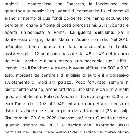
ragioni, il contenzioso con Enasarco, la fondazione che
garantisce le pensioni agli agenti di commercio: i suoi immobili
erano all’interno di due fondi Sorgente che hanno accumulato
perdite milionarie a fronte di costi onerosissimi. Sulla vicenda è
aperta un’inchiesta a Roma.
La guerra dell’Isma.
Se il
Sant’Alessio piange, Santa Maria in Aquiro non ride. Nel 2016
un’analisi interna riporta un dato interessante: le finalità
assistenziali in 12 anni sono passate dal 45 al 4% del bilancio
dell’ente. Anche qui non manca uno scandalo sugli affitti:
immobili tra il Pantheon e piazza Navona affittati tra 500 e 900
euro, morosità da centinaia di migliaia di euro e il progressivo
svuotamento di molti altri palazzi. Poco fortunato, sempre in
pieno centro storico, anche l’affitto di uno stabile da 3 mila metri
quadrati al Senato: Palazzo Madama doveva pagare 853 mila
euro l’anno dal 2003 al 2049, cifra da cui detrarre i costi di
ristrutturazione che si sono però rivelati faraonici (26 milioni).
Risultato: dal 2018 al 2029 l’incasso sarà zero. Qunado niente e
quando troppo: nel 2013 si decide che l’esproprio (assai
parziale) per i lavori della Metro C del giardino del meraviglioso