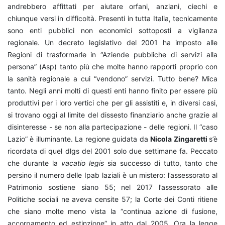
andrebbero affittati per aiutare orfani, anziani, ciechi e
chiunque versi in difficoltà. Presenti in tutta Italia, tecnicamente
sono enti pubblici non economici sottoposti a vigilanza
regionale. Un decreto legislativo del 2001 ha imposto alle
Regioni di trasformarle in “Aziende pubbliche di servizi alla
persona” (Asp) tanto più che molte hanno rapporti proprio con
la sanità regionale a cui “vendono” servizi. Tutto bene? Mica
tanto. Negli anni molti di questi enti hanno finito per essere più
produttivi per i loro vertici che per gli assistiti e, in diversi casi,
si trovano oggi al limite del dissesto finanziario anche grazie al
disinteresse - se non alla partecipazione - delle regioni. Il “caso
Lazio” è illuminante. La regione guidata da
Nicola Zingaretti
s’è
ricordata di quel dlgs del 2001 solo due settimane fa. Peccato
che durante la
vacatio legis
sia successo di tutto, tanto che
persino il numero delle Ipab laziali è un mistero: l’assessorato al
Patrimonio sostiene siano 55; nel 2017 l’assessorato alle
Politiche sociali ne aveva censite 57; la Corte dei Conti ritiene
che siano molte meno vista la “continua azione di fusione,
accorpamento ed estinzione” in atto dal 2005. Ora la legge