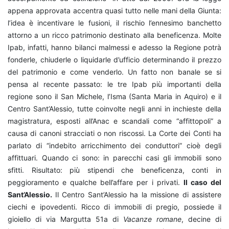
appena approvata accentra quasi tutto nelle mani della Giunta:
l’idea è incentivare le fusioni, il rischio l’ennesimo banchetto
attorno a un ricco patrimonio destinato alla beneficenza. Molte
Ipab, infatti, hanno bilanci malmessi e adesso la Regione potrà
fonderle, chiuderle o liquidarle d’ufficio determinando il prezzo
del patrimonio e come venderlo. Un fatto non banale se si
pensa al recente passato: le tre Ipab più importanti della
regione sono il San Michele, l’Isma (Santa Maria in Aquiro) e il
Centro Sant’Alessio, tutte coinvolte negli anni in inchieste della
magistratura, esposti all’Anac e scandali come “affittopoli” a
causa di canoni stracciati o non riscossi. La Corte dei Conti ha
parlato di “indebito arricchimento dei conduttori” cioè degli
affittuari. Quando ci sono: in parecchi casi gli immobili sono
sfitti. Risultato: più stipendi che beneficenza, conti in
peggioramento e qualche bell’affare per i privati.
Il caso del
Sant’Alessio.
Il Centro Sant’Alessio ha la missione di assistere
ciechi e ipovedenti. Ricco di immobili di pregio, possiede il
gioiello di via Margutta 51a di
Va
canze romane
, decine di