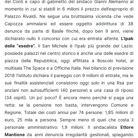
dei Conti e capo di gabinetto del sindaco Gianni Alemanno al
momento in cui si stabilì in 6 milioni il prezzo dell’esproprio di
Palazzo Rivaldi. Ne segue una bruttissima vicenda che vede
Capozza ammalarsi ed essere oggetto addirittura di 38
denunce da parte di Basile finché, dopo ben 9 anni, viene
dichiarato nullo il concorso con cui era entrata all’ente.
L’Ipab
delle “esedre”.
Il San Michele è l’Ipab più grande del Lazio:
possiede palazzi nel centro storico e anche una delle esedre di
piazza della Repubblica, oggi affittata a Boscolo hotel, al
multisala The Space e a Officine Italia. Nel bilancio di previsione
2018 l’istituto dichiara il pareggio con 9 milioni di entrate, ma le
sue finalità assistenziali consistono oggi solo in una Rsa per
anziani non autosufficienti (40 persone) e una casa di riposo
(34 ospiti). Un po’ poco? È ancora meno perché si paga una
retta: se la pensione non basta, intervengono Comune e
Regione. Totale dei costi annui per 74 persone: 1,85 milioni di
euro, 25 mila a persona. Sempre meno di quel che costa il
personale amministrativo: 1,9 milioni. Il sindacalista
Ettore
Mantione
da anni denuncia irregolarità gestionali, spiegando