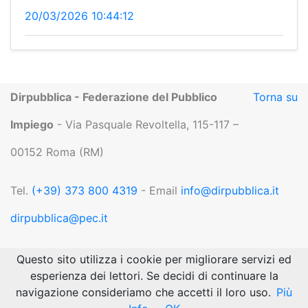
20/03/2026 10:44:12
Dirpubblica - Federazione del Pubblico
Torna su
Impiego
- Via Pasquale Revoltella, 115-117 –
00152 Roma (RM)
Tel.
(+39) 373 800 4319
- Email
info@dirpubblica.it
dirpubblica@pec.it
P.IVA 04919551004 |
Privacy
Questo sito utilizza i cookie per migliorare servizi ed
esperienza dei lettori. Se decidi di continuare la
navigazione consideriamo che accetti il loro uso.
Più
Area admin