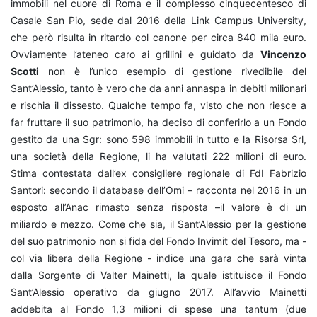
immobili nel cuore di Roma e il complesso cinquecentesco di
Casale San Pio, sede dal 2016 della Link Campus University,
che però risulta in ritardo col canone per circa 840 mila euro.
Ovviamente l’ateneo caro ai grillini e guidato da
Vincenzo
Scotti
non è l’unico esempio di gestione rivedibile del
Sant’Alessio, tanto è vero che da anni annaspa in debiti milionari
e rischia il dissesto. Qualche tempo fa, visto che non riesce a
far fruttare il suo patrimonio, ha deciso di conferirlo a un Fondo
gestito da una Sgr: sono 598 immobili in tutto e la Risorsa Srl,
una società della Regione, li ha valutati 222 milioni di euro.
Stima contestata dall’ex consigliere regionale di FdI Fabrizio
Santori: secondo il database dell’Omi – racconta nel 2016 in un
esposto all’Anac rimasto senza risposta –il valore è di un
miliardo e mezzo. Come che sia, il Sant’Alessio per la gestione
del suo patrimonio non si fida del Fondo Invimit del Tesoro, ma -
col via libera della Regione - indice una gara che sarà vinta
dalla Sorgente di Valter Mainetti, la quale istituisce il Fondo
Sant’Alessio operativo da giugno 2017. All’avvio Mainetti
addebita al Fondo 1,3 milioni di spese una tantum (due